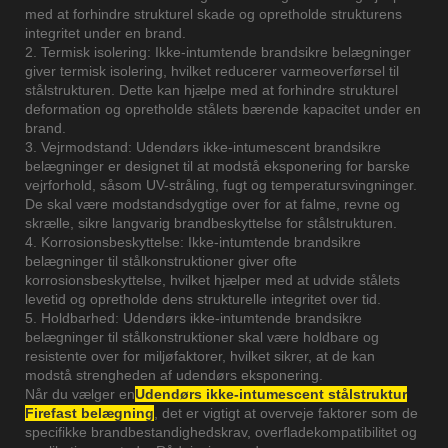
med at forhindre strukturel skade og opretholde strukturens
integritet under en brand.
2. Termisk isolering: Ikke-intumtende brandsikre belægninger
giver termisk isolering, hvilket reducerer varmeoverførsel til
stålstrukturen. Dette kan hjælpe med at forhindre strukturel
deformation og opretholde stålets bærende kapacitet under en
brand.
3. Vejrmodstand: Udendørs ikke-intumescent brandsikre
belægninger er designet til at modstå eksponering for barske
vejrforhold, såsom UV-stråling, fugt og temperatursvingninger.
De skal være modstandsdygtige over for at falme, revne og
skrælle, sikre langvarig brandbeskyttelse for stålstrukturen.
4. Korrosionsbeskyttelse: Ikke-intumtende brandsikre
belægninger til stålkonstruktioner giver ofte
korrosionsbeskyttelse, hvilket hjælper med at udvide stålets
levetid og opretholde dens strukturelle integritet over tid.
5. Holdbarhed: Udendørs ikke-intumtende brandsikre
belægninger til stålkonstruktioner skal være holdbare og
resistente over for miljøfaktorer, hvilket sikrer, at de kan
modstå strengheden af ​​udendørs eksponering.
Når du vælger en
Udendørs ikke-intumescent stålstruktur
Firefast belægning
, det er vigtigt at overveje faktorer som de
specifikke brandbestandighedskrav, overfladekompatibilitet og