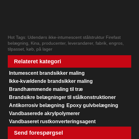
Hot Tags: Udendørs ikke-intumescent stålstruktur Firefast
belægning, Kina, producenter, leverandører, fabrik, engros,
tilpasset, køb, på lager
Relateret kategori
Intumescent brandsikker maling
Ikke-kvældende brandsikker maling
Brandhæmmende maling til træ
Brandsikre belægninger til stålkonstruktioner
Antikorrosiv belægning
Epoxy gulvbelægning
Vandbaserede akrylpolymerer
Vandbaseret rustkonverteringsagent
Send forespørgsel