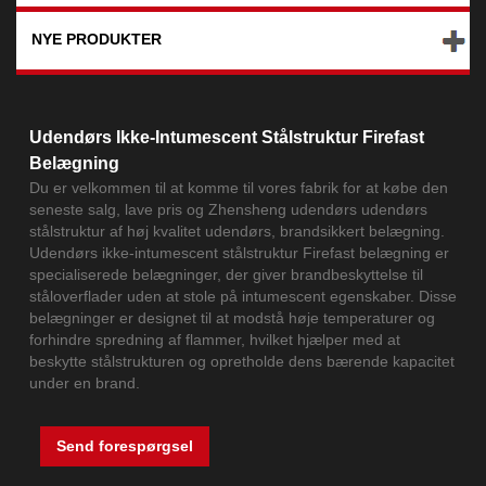
NYE PRODUKTER
Udendørs Ikke-Intumescent Stålstruktur Firefast
Belægning
Du er velkommen til at komme til vores fabrik for at købe den
seneste salg, lave pris og Zhensheng udendørs udendørs
stålstruktur af høj kvalitet udendørs, brandsikkert belægning.
Udendørs ikke-intumescent stålstruktur Firefast belægning er
specialiserede belægninger, der giver brandbeskyttelse til
ståloverflader uden at stole på intumescent egenskaber. Disse
belægninger er designet til at modstå høje temperaturer og
forhindre spredning af flammer, hvilket hjælper med at
beskytte stålstrukturen og opretholde dens bærende kapacitet
under en brand.
Send forespørgsel