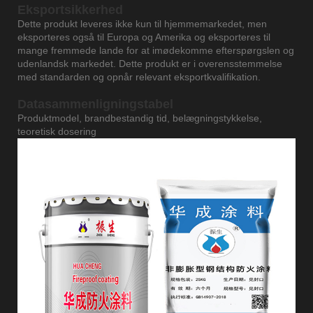
Eksportsikkerhed
Dette produkt leveres ikke kun til hjemmemarkedet, men
eksporteres også til Europa og Amerika og eksporteres til
mange fremmede lande for at imødekomme efterspørgslen og
udenlandsk markedet. Dette produkt er i overensstemmelse
med standarden og opnår relevant eksportkvalifikation.
Datasammenligningstabel
Produktmodel, brandbestandig tid, belægningstykkelse,
teoretisk dosering