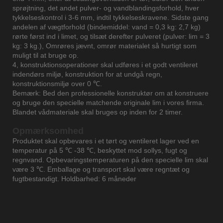
sprøjtning, det andet pulver- og vandblandingsforhold, hver
tykkelseskontrol i 3-6 mm, indtil tykkelseskravene. Sidste gang
andelen af ​​vægtforhold (bindemiddel: vand = 0,3 kg: 2,7 kg)
rørte først ind i limet, og tilsæt derefter pulveret (pulver: lim = 3
kg: 3 kg.), Omrøres jævnt, omrør materialet så hurtigt som
muligt til at bruge op.
4, konstruktionsoperationer skal udføres i et godt ventileret
indendørs miljø, konstruktion for at undgå regn,
konstruktionsmiljø over 0 ℃.
Bemærk: Bed den professionelle konstruktør om at konstruere
og bruge den specielle matchende originale lim i vores firma.
Blandet vådmateriale skal bruges op inden for 2 timer.
Opmærksomhed
Produktet skal opbevares i et tørt og ventileret lager ved en
temperatur på 5 ℃ -38 ℃, beskyttet mod sollys, fugt og
regnvand. Opbevaringstemperaturen på den specielle lim skal
være 3 ℃. Emballage og transport skal være regntæt og
fugtbestandigt. Holdbarhed: 6 måneder