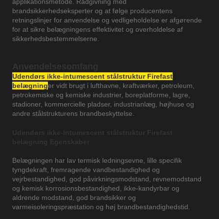
applikationsmetode. Rådgivning med
brandsikkerhedseksperter og at følge producentens
retningslinjer for anvendelse og vedligeholdelse er afgørende
for at sikre belægningens effektivitet og overholdelse af
sikkerhedsbestemmelserne.
Anvendelsesomfang
Udendørs ikke-intumescent stålstruktur Firefast
belægning
er vidt brugt i lufthavne, kraftværker, petroleum,
petrokemiske og kemiske industrier, boreplatforme, lagre,
stadioner, kommercielle pladser, industrianlæg, højhuse og
andre stålstrukturens brandbeskyttelse.
Udendørs ikke-intumescent stålstruktur Firefast
belægning
Egenskaber
Belægningen har lav termisk ledningsevne, lille specifik
tyngdekraft, fremragende vandbestandighed og
vejrbestandighed, god påvirkningsmodstand, revnemodstand
og kemisk korrosionsbestandighed, ikke-kandyrbar og
aldrende modstand, god brandsikker og
varmeisoleringspræstation og høj brandbestandighedstid.