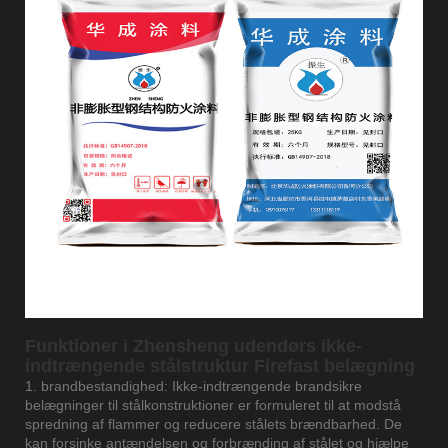
Funktioner i Zhensheng udendørs ikke-
indtrængende stålstruktur Firefast belægning
1. brandbestandighed: Ikke-indtrængende brandsikre
belægninger til stålkonstruktioner er formuleret til at modstå
spredning af flammer og reducere stålets brændbarhed. De
kan forsinke antændelsen og forbrænding af stålet og hjælpe