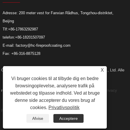
Adresse: 200 meter vest for Fanxian Rådhus, Tongzhou-distriktet,
Beijing
Tlf:
+86-17863292987
telefon:
+86-18201507097
E-mail:
factory@hc-fireproofcoating.com
Fax: +86-316-8875128
Copyright © 2023 Beijing Huacheng Fireproof Coating Co., Ltd. Alle
X
Vi bruger cookies til at tilbyde dig en bedre
browsingoplevelse, analysere trafik på
rettigheder forbeholdes.
Links
Sitemap
RSS
XML
Privacy
webstedet og tilpasse indhold. Ved at bruge
denne side accepterer du vores brug af
cookies.
Privatlivspolitik
Policy
Afvise
Acceptere