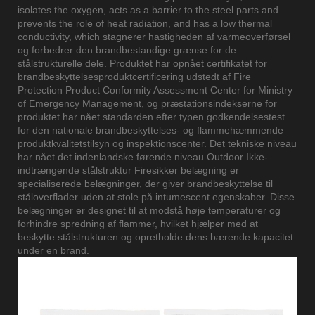
isolates the oxygen, acts as a barrier to the steel parts and
prevents the role of heat radiation, and has a low thermal
conductivity, which stagnerer hastigheden af ​​varmeoverførsel
og forbedrer den brandbestandige grænse for de
stålstrukturelle dele. Produktet har opnået certifikatet for
brandbeskyttelsesproduktcertificering udstedt af Fire
Protection Product Conformity Assessment Center for Ministry
of Emergency Management, og præstationsindekserne for
produktet har nået standarden efter typen godkendelsestest
for den nationale brandbeskyttelses- og flammehæmmende
produktkvalitetstilsyn og inspektionscenter. Det tekniske niveau
har nået det indenlandske førende niveau.Outdoor Ikke-
indtrængende stålstruktur Firesikker belægning er
specialiserede belægninger, der giver brandbeskyttelse til
ståloverflader uden at stole på intumescent egenskaber. Disse
belægninger er designet til at modstå høje temperaturer og
forhindre spredning af flammer, hvilket hjælper med at
beskytte stålstrukturen og opretholde dens bærende kapacitet
under en brand.