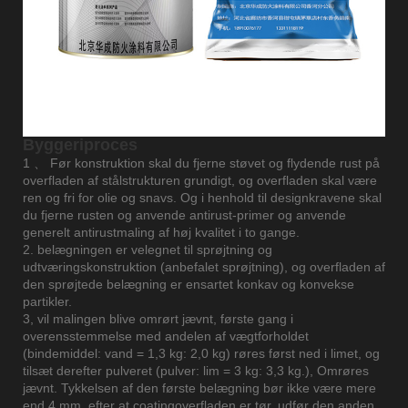
Byggeriproces
1 、 Før konstruktion skal du fjerne støvet og flydende rust på
overfladen af ​​stålstrukturen grundigt, og overfladen skal være
ren og fri for olie og snavs. Og i henhold til designkravene skal
du fjerne rusten og anvende antirust-primer og anvende
generelt antirustmaling af høj kvalitet i to gange.
2. belægningen er velegnet til sprøjtning og
udtværingskonstruktion (anbefalet sprøjtning), og overfladen af
​​den sprøjtede belægning er ensartet konkav og konvekse
partikler.
3, vil malingen blive omrørt jævnt, første gang i
overensstemmelse med andelen af ​​vægtforholdet
(bindemiddel: vand = 1,3 kg: 2,0 kg) røres først ned i limet, og
tilsæt derefter pulveret (pulver: lim = 3 kg: 3,3 kg.), Omrøres
jævnt. Tykkelsen af ​​den første belægning bør ikke være mere
end 4 mm, efter at coatingoverfladen er tør, udfør den anden