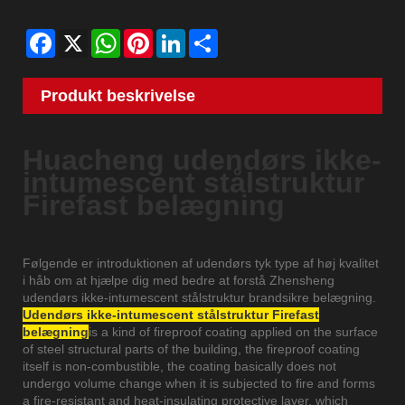
Facebook
X
WhatsApp
Pinterest
LinkedIn
Share
Produkt beskrivelse
Huacheng udendørs ikke-
intumescent stålstruktur
Firefast belægning
Følgende er introduktionen af ​​udendørs tyk type af høj kvalitet
i håb om at hjælpe dig med bedre at forstå Zhensheng
udendørs ikke-intumescent stålstruktur brandsikre belægning.
Udendørs ikke-intumescent stålstruktur Firefast
belægning
is a kind of fireproof coating applied on the surface
of steel structural parts of the building, the fireproof coating
itself is non-combustible, the coating basically does not
undergo volume change when it is subjected to fire and forms
a fire-resistant and heat-insulating protective layer, which