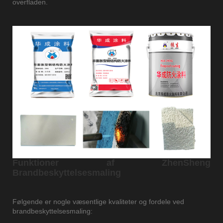
overfladen.
Funktioner af ZhenSheng
Brandbeskyttelsesmaling
Følgende er nogle væsentlige kvaliteter og fordele ved
brandbeskyttelsesmaling: