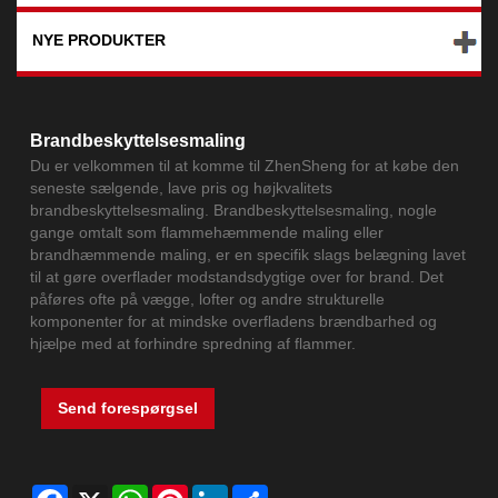
NYE PRODUKTER
Brandbeskyttelsesmaling
Du er velkommen til at komme til ZhenSheng for at købe den
seneste sælgende, lave pris og højkvalitets
brandbeskyttelsesmaling. Brandbeskyttelsesmaling, nogle
gange omtalt som flammehæmmende maling eller
brandhæmmende maling, er en specifik slags belægning lavet
til at gøre overflader modstandsdygtige over for brand. Det
påføres ofte på vægge, lofter og andre strukturelle
komponenter for at mindske overfladens brændbarhed og
hjælpe med at forhindre spredning af flammer.
Send forespørgsel
Facebook
X
WhatsApp
Pinterest
LinkedIn
Share