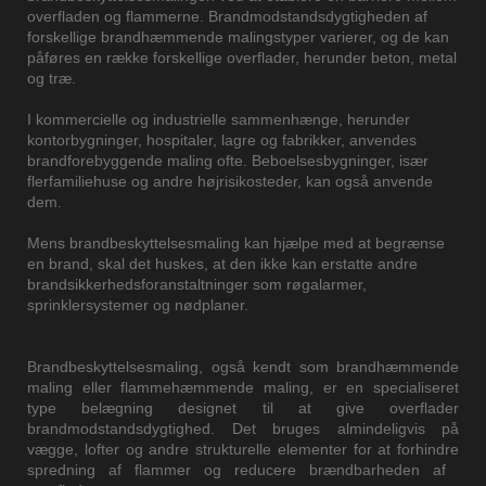
overfladen og flammerne. Brandmodstandsdygtigheden af ​​
forskellige brandhæmmende malingstyper varierer, og de kan
påføres en række forskellige overflader, herunder beton, metal
og træ.
I kommercielle og industrielle sammenhænge, ​​herunder
kontorbygninger, hospitaler, lagre og fabrikker, anvendes
brandforebyggende maling ofte. Beboelsesbygninger, især
flerfamiliehuse og andre højrisikosteder, kan også anvende
dem.
Mens brandbeskyttelsesmaling kan hjælpe med at begrænse
en brand, skal det huskes, at den ikke kan erstatte andre
brandsikkerhedsforanstaltninger som røgalarmer,
sprinklersystemer og nødplaner.
Brandbeskyttelsesmaling, også kendt som brandhæmmende
maling eller flammehæmmende maling, er en specialiseret
type belægning designet til at give overflader
brandmodstandsdygtighed. Det bruges almindeligvis på
vægge, lofter og andre strukturelle elementer for at forhindre
spredning af flammer og reducere brændbarheden af ​​