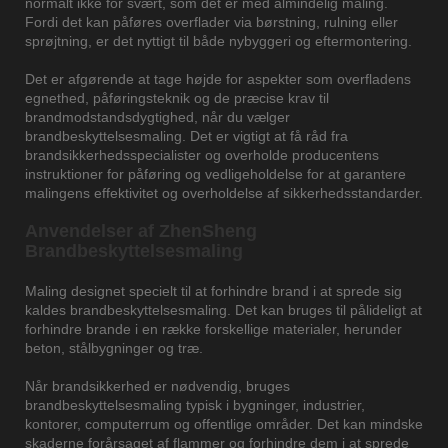
normalt ikke for svært, som det er med almindelig maling.
Fordi det kan påføres overflader via børstning, rulning eller
sprøjtning, er det nyttigt til både nybyggeri og eftermontering.
Det er afgørende at tage højde for aspekter som overfladens
egnethed, påføringsteknik og de præcise krav til
brandmodstandsdygtighed, når du vælger
brandbeskyttelsesmaling. Det er vigtigt at få råd fra
brandsikkerhedsspecialister og overholde producentens
instruktioner for påføring og vedligeholdelse for at garantere
malingens effektivitet og overholdelse af sikkerhedsstandarder.
Anvendelser af ZhenSheng
Brandbeskyttelsesmaling
Maling designet specielt til at forhindre brand i at sprede sig
kaldes brandbeskyttelsesmaling. Det kan bruges til pålideligt at
forhindre brande i en række forskellige materialer, herunder
beton, stålbygninger og træ.
Når brandsikkerhed er nødvendig, bruges
brandbeskyttelsesmaling typisk i bygninger, industrier,
kontorer, computerrum og offentlige områder. Det kan mindske
skaderne forårsaget af flammer og forhindre dem i at sprede