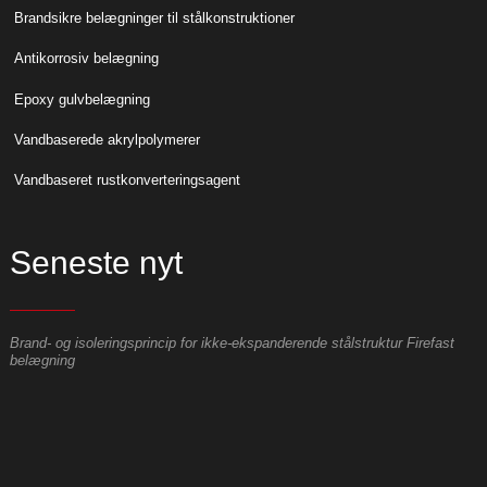
Brandsikre belægninger til stålkonstruktioner
Antikorrosiv belægning
Epoxy gulvbelægning
Vandbaserede akrylpolymerer
Vandbaseret rustkonverteringsagent
Seneste nyt
Brand- og isoleringsprincip for ikke-ekspanderende stålstruktur Firefast
H
belægning
s
M
u
a
s
o
b