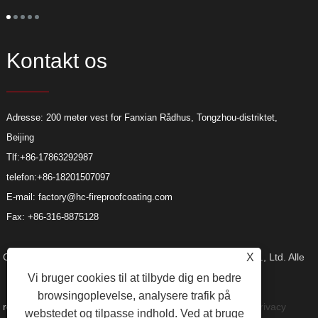
o
s
o
Kontakt os
Adresse: 200 meter vest for Fanxian Rådhus, Tongzhou-distriktet,
Beijing
Tlf:
+86-17863292987
telefon:
+86-18201507097
E-mail:
factory@hc-fireproofcoating.com
Fax: +86-316-8875128
X
Copyright © 2023 Beijing Huacheng Fireproof Coating Co., Ltd. Alle
Vi bruger cookies til at tilbyde dig en bedre
browsingoplevelse, analysere trafik på
rettigheder forbeholdes.
Links
Sitemap
RSS
XML
Privacy
webstedet og tilpasse indhold. Ved at bruge