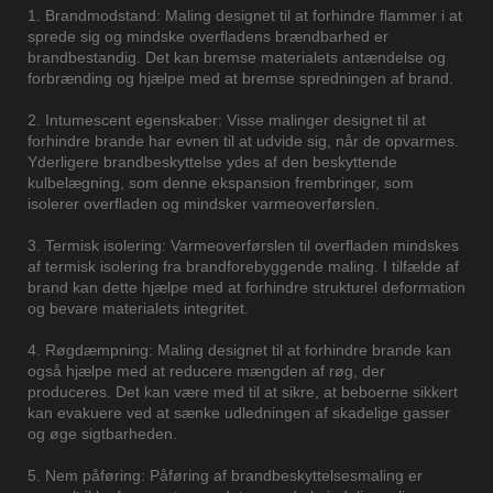
1. Brandmodstand: Maling designet til at forhindre flammer i at
sprede sig og mindske overfladens brændbarhed er
brandbestandig. Det kan bremse materialets antændelse og
forbrænding og hjælpe med at bremse spredningen af ​​brand.
2. Intumescent egenskaber: Visse malinger designet til at
forhindre brande har evnen til at udvide sig, når de opvarmes.
Yderligere brandbeskyttelse ydes af den beskyttende
kulbelægning, som denne ekspansion frembringer, som
isolerer overfladen og mindsker varmeoverførslen.
3. Termisk isolering: Varmeoverførslen til overfladen mindskes
af termisk isolering fra brandforebyggende maling. I tilfælde af
brand kan dette hjælpe med at forhindre strukturel deformation
og bevare materialets integritet.
4. Røgdæmpning: Maling designet til at forhindre brande kan
også hjælpe med at reducere mængden af ​​røg, der
produceres. Det kan være med til at sikre, at beboerne sikkert
kan evakuere ved at sænke udledningen af ​​skadelige gasser
og øge sigtbarheden.
5. Nem påføring: Påføring af brandbeskyttelsesmaling er